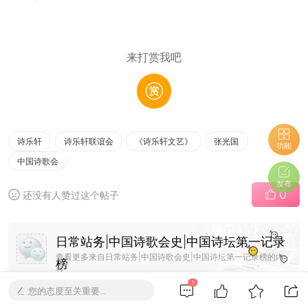
来打赏我吧
诗乐轩
诗乐轩联谊会
《诗乐轩文艺》
张光国
功能
中国诗歌会
发布
0
还没有人赞过这个帖子
日常站务|中国诗歌会史|中国诗坛第一记录
查看更多来自日常站务|中国诗歌会史|中国诗坛第一记录榜的内
榜
容
3
您的态度至关重要...