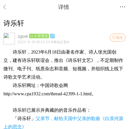
详情
诗乐轩
zgsxk
Lv.9 管理员
关注
2023-6-18 08:52:34
#本站公告#
诗乐轩，2023年6月18日由著名作家、诗人张光国创
立，建有诗乐轩联谊会，推出《诗乐轩文艺》，不定期制作
微刊、电子刊、纸质杂志和音频、短视频，并组织线上线下
诗歌文学艺术活动。
诗乐轩网址：中国诗歌会网
http://www.cpa1932.com/thread-42399-1-1.html
。
诗乐轩已展示并典藏的的音乐作品有：
「诗乐轩」
父亲节，献给天国中父亲的歌曲《白浪河源
上的思念》